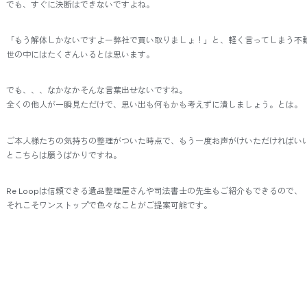
でも、すぐに決断はできないですよね。
「もう解体しかないですよー弊社で買い取りましょ！」と、軽く言ってしまう不
世の中にはたくさんいるとは思います。
でも、、、なかなかそんな言葉出せないですね。
全くの他人が一瞬見ただけで、思い出も何もかも考えずに潰しましょう。とは。
ご本人様たちの気持ちの整理がついた時点で、もう一度お声がけいただければい
とこちらは願うばかりですね。
Re Loopは信頼できる遺品整理屋さんや司法書士の先生もご紹介もできるので、
それこそワンストップで色々なことがご提案可能です。