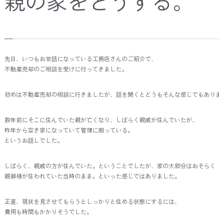
親の家をどうする。
先日、いつもお世話になっている工務店さんのご紹介で、
不動産売却のご相談を受けに行ってきました。
初めは不動産売却の相談に行きましたが、話を聞くとどうもそんな感じでもあり
数年前にそこに住んでいた親が亡くなり、しばらく親戚が住んでいたが、
昨年から空き家になっていて管理に困っている。
というお話しでした。
しばらく、親戚の方が住んでいた。ということでしたが、家の大部分はおそらく
親御様が住われていた当時のまま。といった感じではありました。
正直、現状を見させてもらうとしっかりと住める状態にするには、
費用も時間もかかりそうでした。