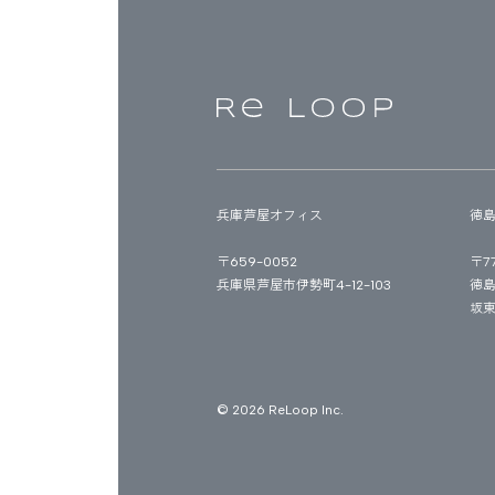
兵庫芦屋オフィス
徳
〒659-0052
〒77
兵庫県芦屋市伊勢町4-12-103
徳島
坂
ベーションやリフォーム、土地の売却など、ご相談随時
© 2026 ReLoop Inc.