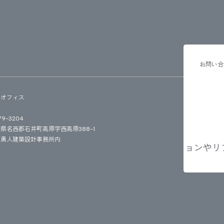
お問い合
島オフィス
9-3204
県名西郡石井町高原字西高原388-1
東勇人建築設計事務所内
受付中です。
店舗・住まいのリノベーションやリフォ