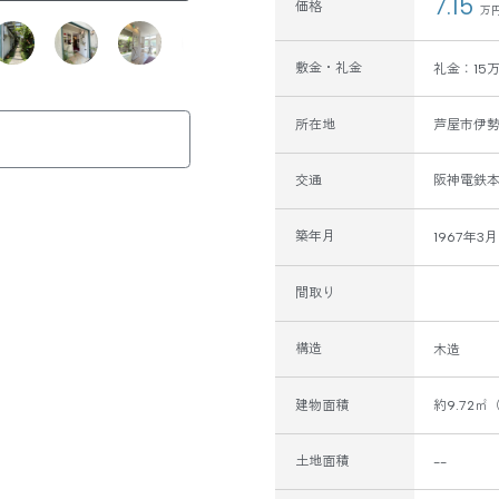
7.15
価格
万円
敷金・礼金
礼金：15
所在地
芦屋市伊勢町
交通
阪神電鉄本
築年月
1967年3月
間取り
構造
木造
建物面積
約9.72
土地面積
--